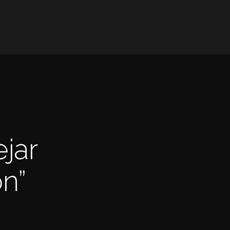
jar
ón”