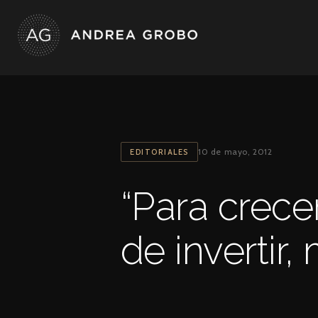
Ir
al
contenido
10 de mayo, 2012
EDITORIALES
“Para crece
de invertir