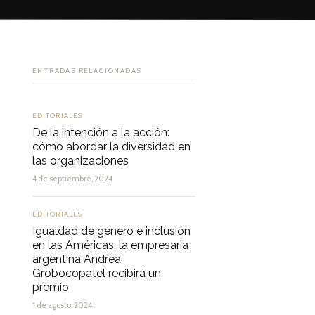
ENTRADAS RELACIONADAS
EDITORIALES
De la intención a la acción:
cómo abordar la diversidad en
las organizaciones
4 de septiembre, 2024
EDITORIALES
Igualdad de género e inclusión
en las Américas: la empresaria
argentina Andrea
Grobocopatel recibirá un
premio
1 de agosto, 2024