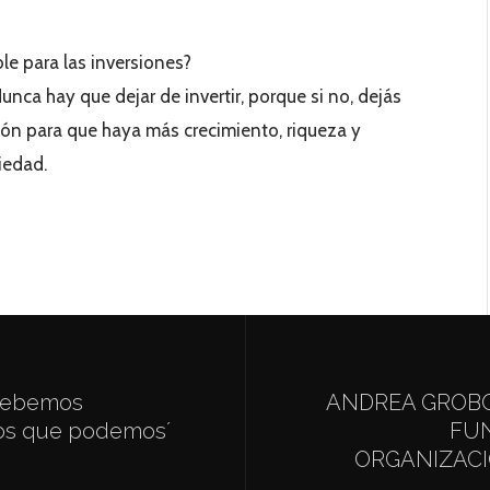
e para las inversiones?
unca hay que dejar de invertir, porque si no, dejás
ión para que haya más crecimiento, riqueza y
iedad.
´Debemos
ANDREA GROBO
os que podemos´
FUN
ORGANIZACI