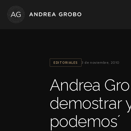
Ir
al
contenido
3 de noviembre, 2010
EDITORIALES
Andrea Gro
demostrar 
podemos´