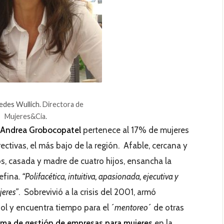
edes Wullich
. Directora de
Mujeres&Cia.
Andrea Grobocopatel
pertenece al 17% de mujeres
ctivas, el más bajo de la región. Afable, cercana y
, casada y madre de cuatro hijos, ensancha la
efina.
“Polifacética, intuitiva, apasionada, ejecutiva y
jeres”
. Sobrevivió a la crisis del 2001, armó
ol y encuentra tiempo para el
´mentoreo´
de otras
ama de gestión de empresas para mujeres
en la