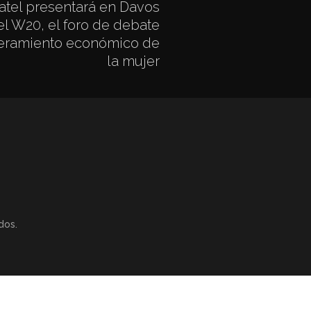
tel presentará en Davos
el W20, el foro de debate
eramiento económico de
la mujer
dos.