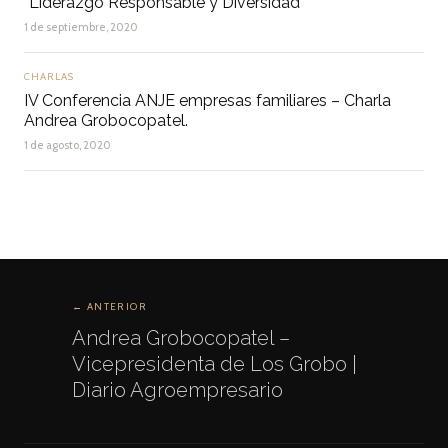
“Liderazgo Responsable y Diversidad”
1 de septiembre, 2020
CHARLAS
IV Conferencia ANJE empresas familiares – Charla
Andrea Grobocopatel.
1 de agosto, 2020
← ANTERIOR
Andrea Grobocopatel –
Vicepresidenta de Los Grobo |
Diario Agroempresario