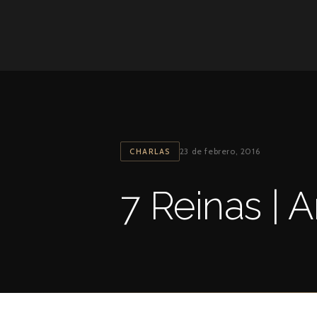
Ir
al
contenido
23 de febrero, 2016
CHARLAS
7 Reinas | 