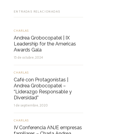
ENTRADAS RELACIONADAS
CHARLAS
Andrea Grobocopatel | IX
Leadership for the Americas
Awards Gala
15 de octubre, 2024
CHARLAS
Café con Protagonistas |
Andrea Grobocopatel –
“Liderazgo Responsable y
Diversidad”
1 de septiembre, 2020
CHARLAS
IV Conferencia ANJE empresas
familiares – Charla Andrea