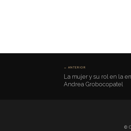
← ANTERIOR
La mujer y su rol en la e
Andrea Grobocopatel
© C