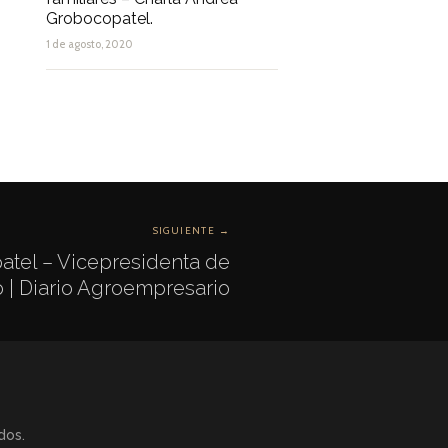
Grobocopatel.
1 de agosto, 2020
SIGUIENTE →
tel – Vicepresidenta de
 | Diario Agroempresario
dos.