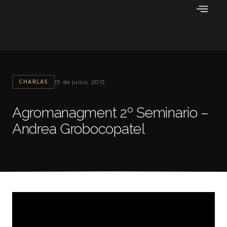
Ir
al
contenido
CHARLAS
15 de junio, 2015
Agromanagment 2º Seminario –
Andrea Grobocopatel